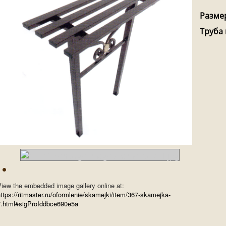
Разме
Труба
iew the embedded image gallery online at:
ttps://ritmaster.ru/oformlenie/skamejki/item/367-skamejka-
7.html#sigProIddbce690e5a