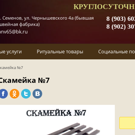
КРУГЛОСУТОЧН
г. Семенов, ул. Чернышевского 4а (бывшая
8 (903) 60
швейная фабрика)
8 (902) 30
anv65@bk.ru
ые услуги
Ритуальные товары
Социальные п
камейка №7
Скамейка №7