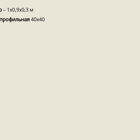
р
– 1х0,9х0,3 м
 профильная
40х40