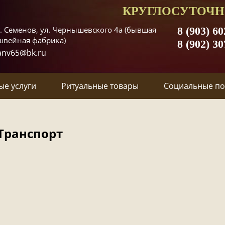
КРУГЛОСУТОЧН
г. Семенов, ул. Чернышевского 4а (бывшая
8 (903) 60
швейная фабрика)
8 (902) 30
anv65@bk.ru
ые услуги
Ритуальные товары
Социальные п
Транспорт