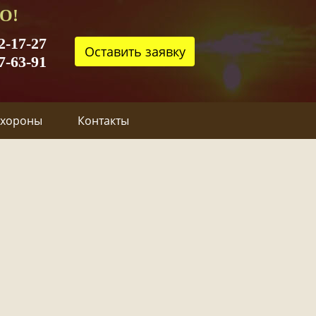
О!
2-17-27
Оставить заявку
7-63-91
охороны
Контакты