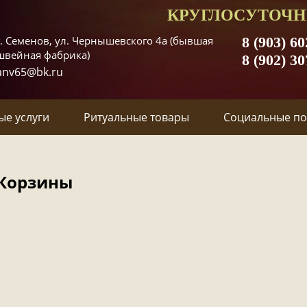
КРУГЛОСУТОЧН
г. Семенов, ул. Чернышевского 4а (бывшая
8 (903) 60
швейная фабрика)
8 (902) 30
anv65@bk.ru
ые услуги
Ритуальные товары
Социальные п
Корзины