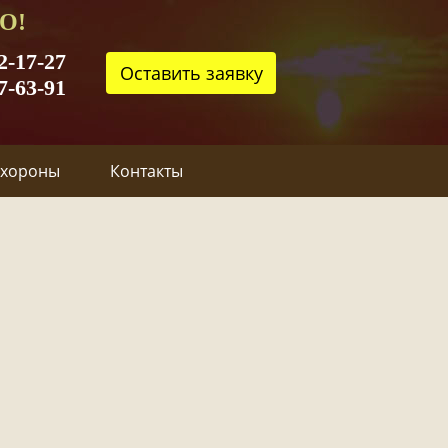
О!
2-17-27
Оставить заявку
7-63-91
охороны
Контакты